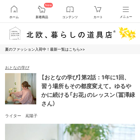
New
ホーム
新着商品
コンテンツ
カート
メニュー
夏のファッション入荷中！最新一覧はこちら>>
おとなの学び
【おとなの学び】第2話：1年に1回、
習う場所もその都度変えて。ゆるや
かに続ける「お花」のレッスン（冨澤緑
さん）
ライター 嶌陽子