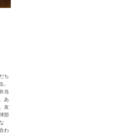
だち
る。
弁当
、あ
。友
球部
な
合わ