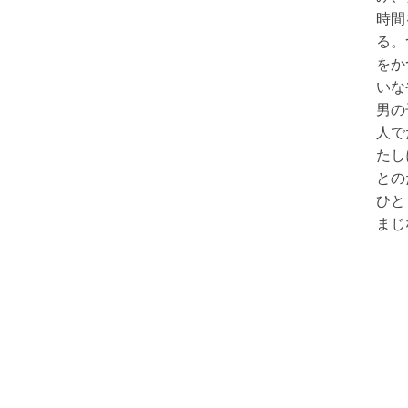
時間
る。
をか
いな
男の
人で
たし
との
ひと
まじ