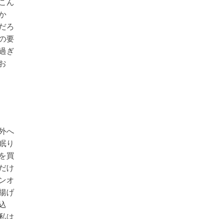
こん
か
だろ
の要
過ぎ
お
外へ
眠り
を買
だけ
ンオ
揚げ
込
私は