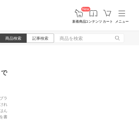
New
新着商品
コンテンツ
カート
メニュー
商品検索
記事検索
まで
ブラ
けれ
はん
を書