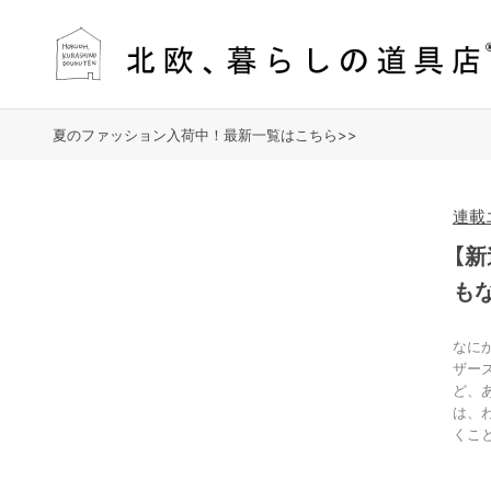
夏のファッション入荷中！最新一覧はこちら>>
連載
【
も
なに
ザー
ど、
は、
くこ