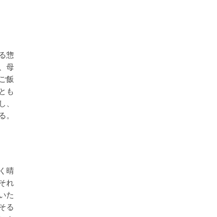
る惣
、母
ご飯
とも
し、
る。
く晴
それ
いた
そる