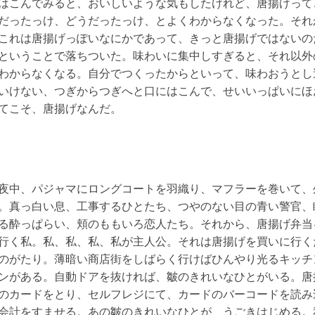
はこんでみると、おいしいような気もしたけれど、唐揚げって
だったっけ、どうだったっけ、とよくわからなくなった。それ
これは唐揚げっぽいなにかであって、きっと唐揚げではないの
ということで落ちついた。味わいに集中しすぎると、それ以外
わからなくなる。自分でつくったからといって、味わおうとし
いけない、つぎからつぎへと口にはこんで、せいいっぱいにほ
てこそ、唐揚げなんだ。
中、パジャマにロングコートを羽織り、マフラーを巻いて、
。真っ白い息、工事するひとたち、つやのない目の青い警官、
る酔っぱらい、頬のももいろ恋人たち。それから、唐揚げ弁当
行く私。私、私、私、私が主人公。それは唐揚げを買いに行く
のがたり。薄暗い商店街をしばらく行けばひんやり光るキッチ
ンがある。自動ドアを抜ければ、皺のきれいなひとがいる。唐
のカードをとり、セルフレジにて、カードのバーコードを読み
会計をすませる。あの皺のきれいなひとが、うごきはじめる。