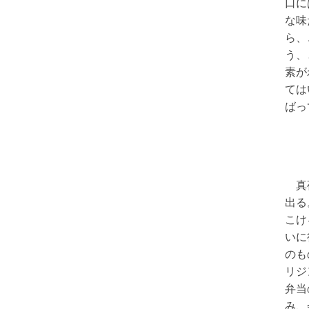
口に
な味
ら、
う、
素が
ては
ばっ
真夜
出る
こけ
いに
のも
リジ
弁当
み、