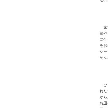
家で
菜や
に仕
をお
シャ
そん
ひと
れた
から
お皿