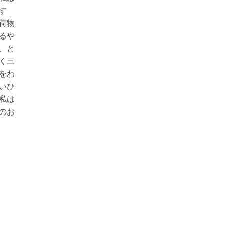
す
荷物
るや
、と
く三
をわ
いひ
私は
のお