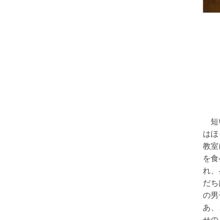
短い
はほ
教室
を食
れ、
だち
の男
あ、
せの