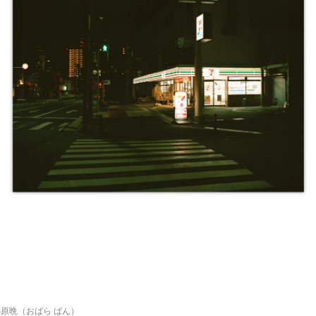
原晩（おばら ばん）