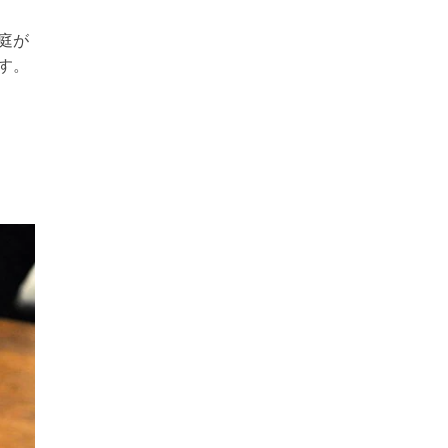
庭が
す。