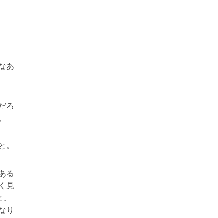
なあ
だろ
。
と。
ある
く見
と。
なり