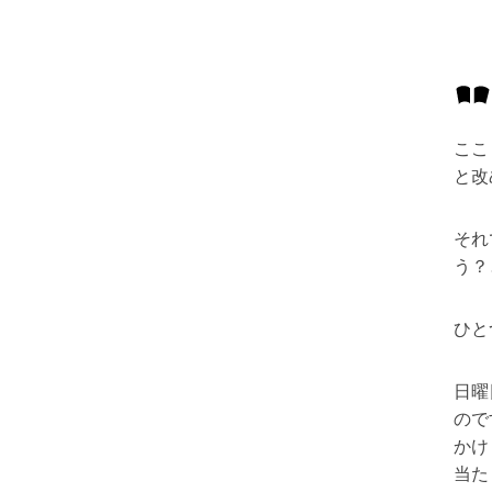
ここ
と改
それ
う？
ひと
日曜
ので
かけ
当た