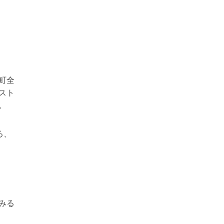
町全
スト
。
ろ、
みる