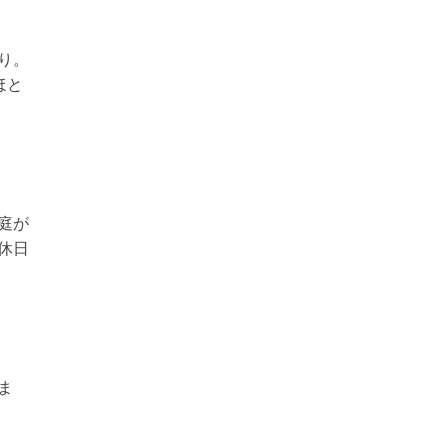
り。
ほと
庭が
休日
ま