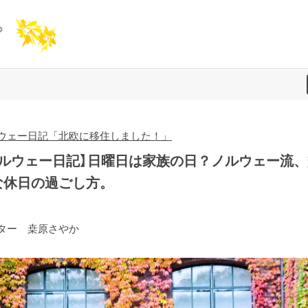
ウェー日記「北欧に移住しました！」
ノルウェー日記】日曜日は家族の日？ノルウェー流、
な休日の過ごし方。
ター 桒原さやか