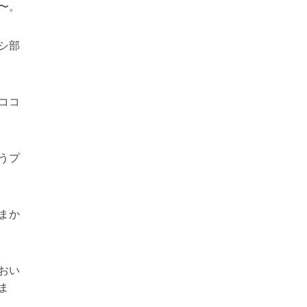
〜。
シ部
ココ
うプ
まか
おい
ま