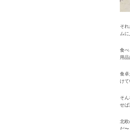
それ
ムに
食べ
用品
食卓
けて
そん
せば
北欧
だ〜