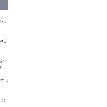
シコ
や日
をつ
す。
を伸ば
ワク