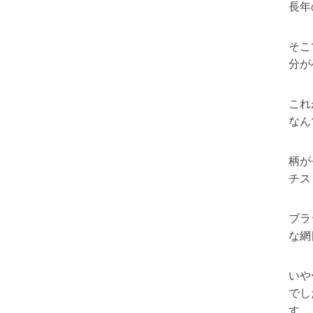
長年
そこ
分が
これ
なん
柄が
チス
ブラ
な網
いや
でし
す。