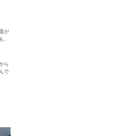
皿が
も、
から
んで