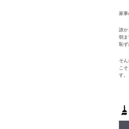
家事
誰か
朝ま
恥ず
そん
こそ
す。