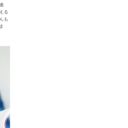
拠
える
んも
ま