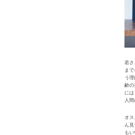
若さ
まで
う理
齢の
には
人間
オス
ん見
もい