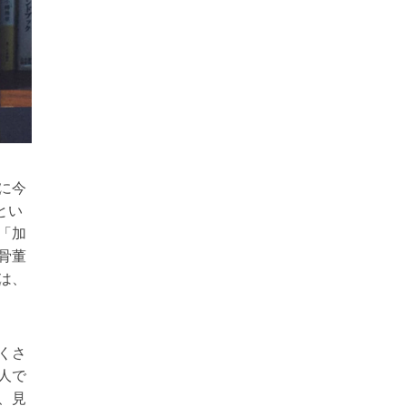
に今
とい
「加
骨董
は、
くさ
人で
、見