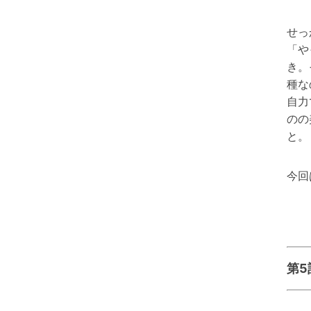
せっ
「や
き。
種な
自力
のの
と。
今回
第