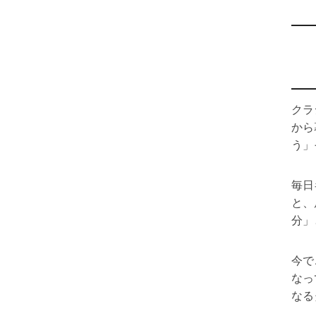
クラ
から
う」
毎日
と、
分」
今で
なっ
なる