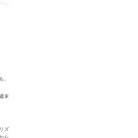
も。
週末
リズ
から