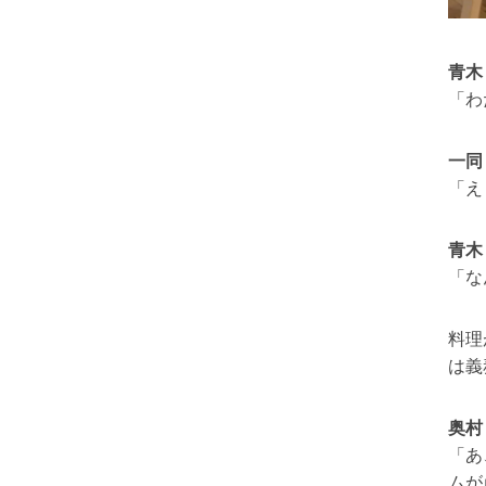
青木
「わ
一同
「え
青木
「な
料理
は義
奥村
「あ
ムが