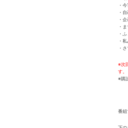
・今
・自
・企
・ま
・ふ
・私
・さ
※次
す。
※購
番組
下の