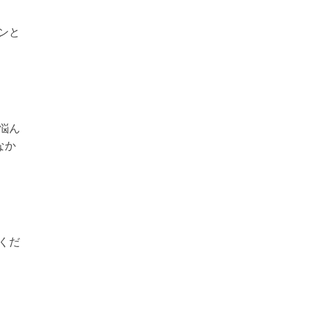
ンと
悩ん
なか
くだ