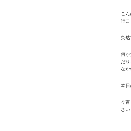
こん
行こ
突然
何か
だり
なか
本日
今宵
さい