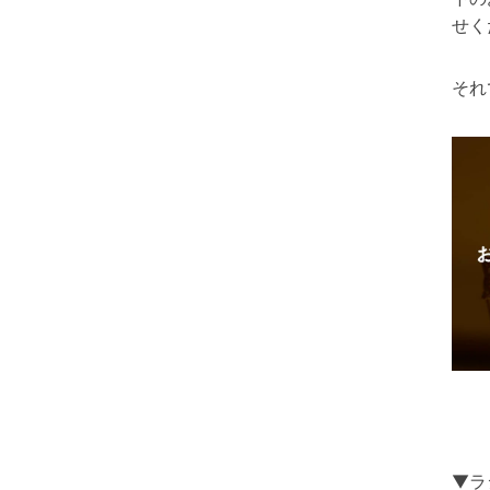
せく
それ
▼ラ