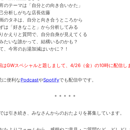
宵のテーマは「自分との向き合いかた」
己分析しがちな店長佐藤
画のタネは、自分と向き合うところから
ずは「好きなこと」から分析してみる
りかえりと質問で、自分自身が見えてくる
みたいな誰かって、結構いるのかも？
て、今宵のお湯加減はいかに？！
回はGWスペシャルと題しまして、4/26（金）の10時に配信し
読に便利な
Podcast
や
Spotify
でも配信中です。
＊＊＊＊＊
では引き続き、みなさんからのおたよりを募集しています。
おたよりフォームから、感想やご意見・ご質問など、どしどし