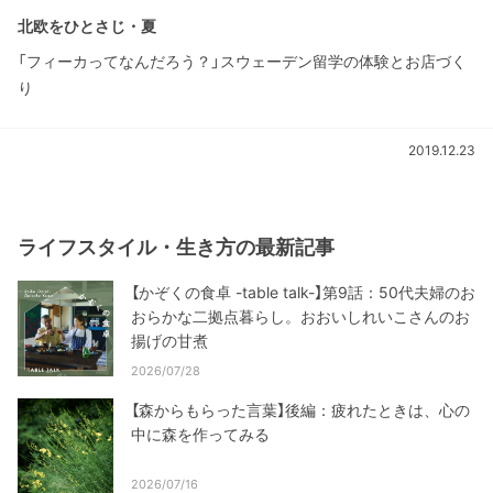
北欧をひとさじ・夏
「フィーカってなんだろう？」スウェーデン留学の体験とお店づく
り
2019.12.23
ライフスタイル・生き方の最新記事
【かぞくの食卓 -table talk-】第9話：50代夫婦のお
おらかな二拠点暮らし。おおいしれいこさんのお
揚げの甘煮
2026/07/28
【森からもらった言葉】後編：疲れたときは、心の
中に森を作ってみる
2026/07/16