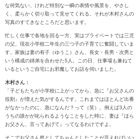
な何気ない、けれど特別な一瞬の表情や風景を、やさし
く、柔らかく切り取って見せてくれる。それが木村さんの
写真のすてきなところだと思います。
忙しく仕事で各地を回る一方、実はプライベートでは三児
の父。現在小学校二年生の三つ子の子育てに奮闘していま
す。家族は妻の有子（ゆうこ）さん、長女・長男・次男と
いう構成の姉弟を合わせた5人。この日、仕事場も兼ねて
いるというご自宅にお邪魔してお話を伺いました。
木村さん：
「子どもたちが小学校に上がってから、急に『お父さんの
役割』が増えた気がするんです。これまではほとんど出番
がなかったのに、急になんだ？って（笑）。例えば3人の
うちの誰かが叱られるようなことをした時に、妻は『ほら
お父さん、言ってあげて』ってなるわけですよ。
そこでお父さん然としてちゃんとしたことが言えればいい