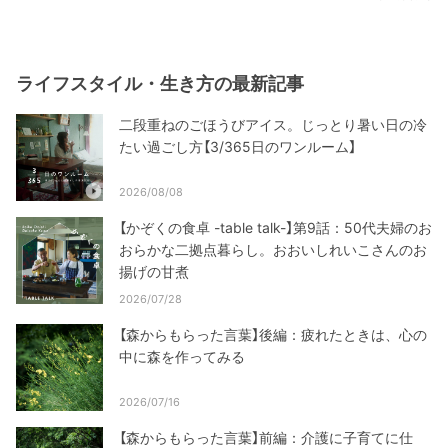
ライフスタイル・生き方の最新記事
二段重ねのごほうびアイス。じっとり暑い日の冷
たい過ごし方【3/365日のワンルーム】
2026/08/08
【かぞくの食卓 -table talk-】第9話：50代夫婦のお
おらかな二拠点暮らし。おおいしれいこさんのお
揚げの甘煮
2026/07/28
【森からもらった言葉】後編：疲れたときは、心の
中に森を作ってみる
2026/07/16
【森からもらった言葉】前編：介護に子育てに仕