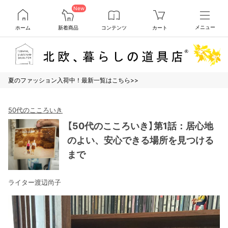
New
ホーム
新着商品
コンテンツ
カート
メニュー
夏のファッション入荷中！最新一覧はこちら>>
50代のこころいき
【50代のこころいき】第1話：居心地
のよい、安心できる場所を見つける
まで
ライター渡辺尚子