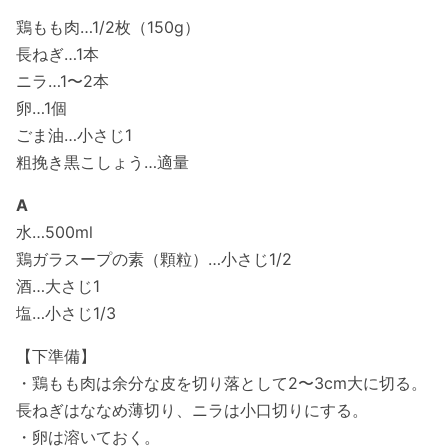
鶏もも肉…1/2枚（150g）
長ねぎ…1本
ニラ…1〜2本
卵…1個
ごま油…小さじ1
粗挽き黒こしょう…適量
A
水…500ml
鶏ガラスープの素（顆粒）…小さじ1/2
酒…大さじ1
塩…小さじ1/3
【下準備】
・鶏もも肉は余分な皮を切り落として2〜3cm大に切る。
長ねぎはななめ薄切り、ニラは小口切りにする。
・卵は溶いておく。