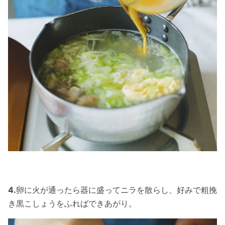
4.
卵に火が通ったら器に盛ってニラを散らし、好みで粗挽
き黒こしょうをふればできあがり。