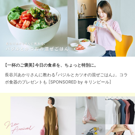
【一杯のご褒美】今日の食卓を、ちょっと特別に。
長谷川あかりさんに教わる「バジルとカツオの混ぜごはん」。コラ
ボ食器のプレゼントも ［SPONSORED by キリンビール］