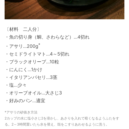
〔材料 二人分〕
・魚の切り身（鯛、さわらなど）…4切れ
*
・アサリ…200g
・セミドライトマト…4～5切れ
・ブラックオリーブ…10粒
・にんにく…1かけ
・イタリアンパセリ…3茎
・塩…少々
・オリーブオイル…大さじ3
・好みのパン…適宜
*アサリの砂抜き方法
2カップの水に塩小さじ2を溶かし、あさりを入れて暗くなるようふたをす
る。2～3時間置いたら水を替え、殻をこすりあわせるように洗う。