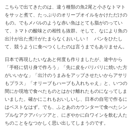
こちらで出てきたのは、違う種類の魚2尾と小さなトマト
をサッと煮て、たっぷりのオリーブオイルをかけただけの
もの。でもメバルのような赤い魚はとても脂がのってい
て、トマトの酸味との相性も抜群。そして、なにより魚の
出汁が出た煮汁がたまらなくおいしい！ パンをひたし
て、競うように食べつくしたのは言うまでもありません。
日本で再現したいなあと何度も作りましたが、途中から
「手軽に切り身で作ろう」「先に皮をパリパリに焼いた方
がいいかな」「出汁のうまみをアップさせたいからアサリ
もプラス」「オリーブもハーブも入れちゃえ」と、いつの
間にか現地で食べたものとはかけ離れたものになってしま
いました。確かにこれもおいしいし、日本の自宅で作るに
はベストなはず。でも、ふとあのカウンターで食べたシン
プルなアクアパッツアと、にぎやかに白ワインを飲む人た
ちのことをなつかしく思い出してしまうのです。