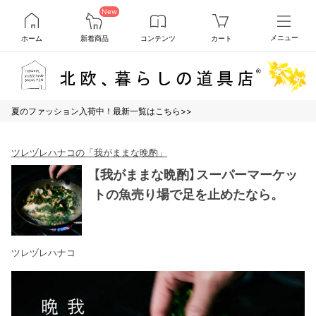
New
ホーム
新着商品
コンテンツ
カート
メニュー
夏のファッション入荷中！最新一覧はこちら>>
ツレヅレハナコの「我がままな晩酌」
【我がままな晩酌】スーパーマーケッ
トの魚売り場で足を止めたなら。
ツレヅレハナコ