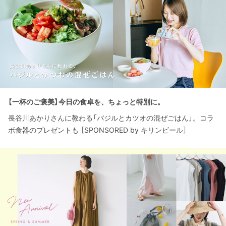
【一杯のご褒美】今日の食卓を、ちょっと特別に。
長谷川あかりさんに教わる「バジルとカツオの混ぜごはん」。コラ
ボ食器のプレゼントも ［SPONSORED by キリンビール］