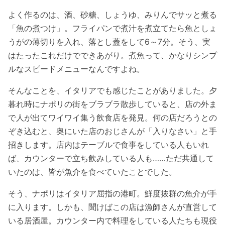
よく作るのは、酒、砂糖、しょうゆ、みりんでサッと煮る
「魚の煮つけ」。フライパンで煮汁を煮立てたら魚としょ
うがの薄切りを入れ、落とし蓋をして6～7分。そう、実
はたったこれだけでできあがり。煮魚って、かなりシンプ
ルなスピードメニューなんですよね。
そんなことを、イタリアでも感じたことがありました。夕
暮れ時にナポリの街をブラブラ散歩していると、店の外ま
で人が出てワイワイ集う飲食店を発見。何の店だろうとの
ぞき込むと、奥にいた店のおじさんが「入りなさい」と手
招きします。店内はテーブルで食事をしている人もいれ
ば、カウンターで立ち飲みしている人も……ただ共通して
いたのは、皆が魚介を食べていたことでした。
そう、ナポリはイタリア屈指の港町。鮮度抜群の魚介が手
に入ります。しかも、聞けばこの店は漁師さんが直営して
いる居酒屋。カウンター内で料理をしている人たちも現役