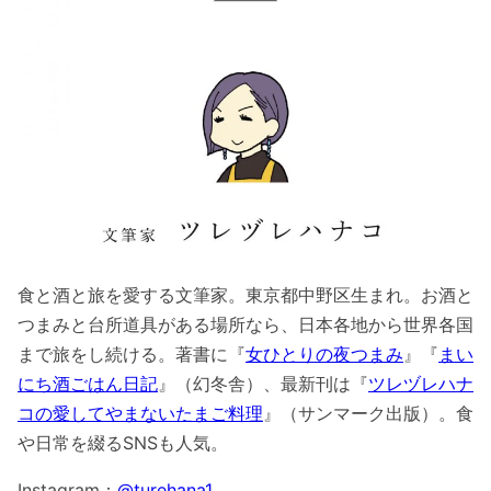
食と酒と旅を愛する文筆家。東京都中野区生まれ。お酒と
つまみと台所道具がある場所なら、日本各地から世界各国
まで旅をし続ける。著書に『
女ひとりの夜つまみ
』『
まい
にち酒ごはん日記
』（幻冬舎）、最新刊は『
ツレヅレハナ
コの愛してやまないたまご料理
』（サンマーク出版）。食
や日常を綴るSNSも人気。
Instagram：
@turehana1