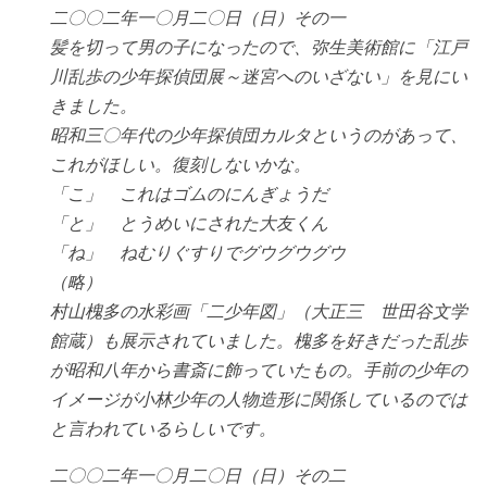
二〇〇二年一〇月二〇日（日）その一
髪を切って男の子になったので、弥生美術館に「江戸
川乱歩の少年探偵団展～迷宮へのいざない」を見にい
きました。
昭和三〇年代の少年探偵団カルタというのがあって、
これがほしい。復刻しないかな。
「こ」 これはゴムのにんぎょうだ
「と」 とうめいにされた大友くん
「ね」 ねむりぐすりでグウグウグウ
（略）
村山槐多の水彩画「二少年図」（大正三 世田谷文学
館蔵）も展示されていました。槐多を好きだった乱歩
が昭和八年から書斎に飾っていたもの。手前の少年の
イメージが小林少年の人物造形に関係しているのでは
と言われているらしいです。
二〇〇二年一〇月二〇日（日）その二