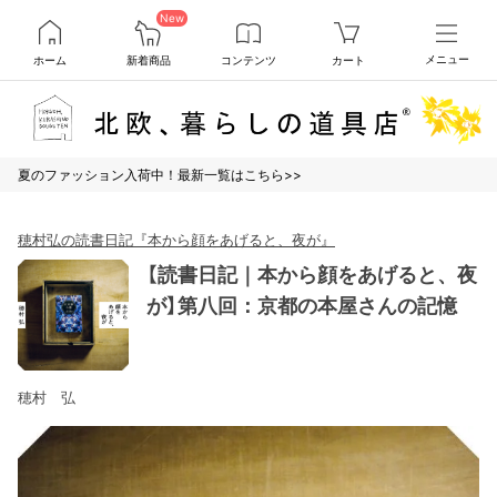
New
ホーム
新着商品
コンテンツ
カート
メニュー
夏のファッション入荷中！最新一覧はこちら>>
穂村弘の読書日記『本から顔をあげると、夜が』
【読書日記｜本から顔をあげると、夜
が】第八回：京都の本屋さんの記憶
穂村 弘