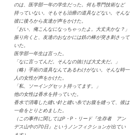
のは、医学部一年の学生だった。何も専門技術など
持っていない。そもそも治療の道具などない。そんな
彼に後ろから友達が声をかけた。
「おい、俺こんなになっちゃったよ。大丈夫かな？」
振り向くと、友達のおなかには鉄の棒が突き刺さって
いた。
医学部一年生は言った。
「なに言ってんだ。そんなの抜けば大丈夫だ。」
（略）手術の道具なんてあるわけがない。そんな時一
人の女性が声をかけた。
「私、ソーイングセット持ってます。」
他の女性は香水を持っていた。
香水で消毒した縫い針と縫い糸でお腹を縫って、彼は
一命をとりとめました。
（この事件に関してはP・P・リード『生存者 アン
デス山中の70日』というノンフィクションが出てい
ます）。