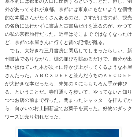
基本的には都市の人口に比例するということだ。但し、例
外があってそれが京都。京都には東京にもないような個性
的な本屋さんがたくさんあるのだ。さすがは古の都。観光
の名所には行かずに書店と古書店だけを巡るのが、かつて
の私の京都旅行だった。近年はそこまでではなくなったけ
ど、京都の本屋さんに行くと昔の記憶が甦る。
でも、大好きな三月書房は閉店してしまったらしい。新
刊書店でありながら、棚の並びを眺めるだけで、自分が出
逢い損ねていた本が次々に浮かび上がってくるような本屋
さんだった。ＡＢＣＸＤＥＦと並んだうちのＡＢＣＤＥＦ
が大好きな本だったら、未知のＸにももちろん手が伸び
る、ということだ。寺町通りを歩いて、やってないと知り
つつお店の前まで行った。閉まったシャッターを拝んでか
ら、向かいの村上開新堂でお菓子を買った。好物のダック
ワーズは売り切れだった。