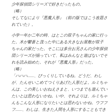
少年探偵団シリーズで好きだったもの。
（略）
そしてなにより『悪魔人形』（前の版ではこう改題さ
れていた）。
小学一年か二年の時、はとこの双子ちゃんの家に行っ
た。木が鬱蒼と茂った中にある大きなお屋敷が双子
ちゃんの家だった。そこには多分お兄さんの少年探偵
団シリーズが揃っていて、私はみんなと遊ばないでそ
れを読み始めた。それが『悪魔人形』だった。
（略）
「ハハハ……、びっくりしているね。どうだ、わし
が、たんせいこめてつくりあげた人形だよ。ルミちゃ
んは、この美しいおねえさまと、いつまでも遊んでい
たいとは思わないかね。いや、それよりは、ルミちゃ
んもこんな人形になりたいとは思わないかね。ウフフ
フ……、わしは、生きた人間を人形にすることもでき