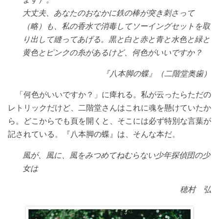
大丈夫、あなたのおなかに鉄の棒が突き刺さって
（略）も、私の香水で消毒してソーイングセットを取
り出して縫ってあげる。黒と白と赤と青と水色と緑と
黄色とピンクの糸があるけど、何色がいいですか？
『八本脚の蝶』（二階堂奥歯）
「何色がいいですか？」に痺れる。私が云ったらただの
レトリックだけど、二階堂さんはこれに魂を懸けていたか
ら。どこからでも頁を開くと、そこには必ず特別な言葉が
記されている。『八本脚の蝶』は、そんな本だ。
風が、風に、風をみつめてねむらない少年探偵団の少
女は
穂村 弘