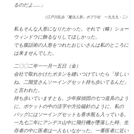
るのだよ……」
（江戸川乱歩『魔法人形』ポプラ社 一九九九・二）
私もそんな人形になりたかった。それで（略）ショー
ウィンドウに飾るなりしてほしかった。
でも腹話術の人形をつれたおじいさんは私のところに
は来ませんでした。
二〇〇二年一一月一五日（金）
会社で取れかけたボタンを縫いつけていたら「珍しい
ね。二階堂さんソーイングセット持ち歩いてるんだ」
と言われた。
持ち歩いていますとも。少年探偵団の七つ道具のよう
に、ポケットの中の活字や方位磁針のように、私の
バッグにはソーイングセットも香水瓶も入っている。
一九七二年にアンデス山中に飛行機が墜落した時、生
存者の中に医者は一人もいなかった。一番医者に近い