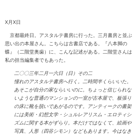
X月X日
京都最終日。アスタルテ書房に行った。三月書房と並ぶ
思い出の本屋さん。こちらは古書店である。『八本脚の
蝶』（二階堂奥歯）に、こんな記述がある。二階堂さんは
私の担当編集者でもあった。
二〇〇三年二月一六日（日）その二
憧れのアスタルテ書房へ行く。二時間半くらいいた。
あそこが自分の家ならいいのに。ちょっと信じられな
いような普通のマンションの一室が古本屋で、板張り
の床に靴を脱いであがるのです。アンティークの書架
には美術・幻想文学・シュルレアリスム・エロティシ
ズムに関する本がずらり。本だけではなくて、絵画や
写真、人形（四谷シモン）などもあります。今はなき