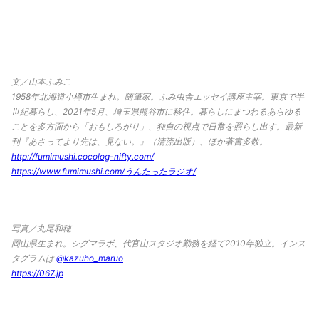
文／山本ふみこ
1958年北海道小樽市生まれ。随筆家。ふみ虫舎エッセイ講座主宰。東京で半
世紀暮らし、2021年5月、埼玉県熊谷市に移住。暮らしにまつわるあらゆる
ことを多方面から「おもしろがり」、独自の視点で日常を照らし出す。最新
刊『あさってより先は、見ない。』（清流出版）、ほか著書多数。
http://fumimushi.cocolog-nifty.com/
https://www.fumimushi.com/うんたったラジオ/
写真／丸尾和穂
岡山県生まれ。シグマラボ、代官山スタジオ勤務を経て2010年独立。インス
タグラムは
@kazuho_maruo
https://067.jp