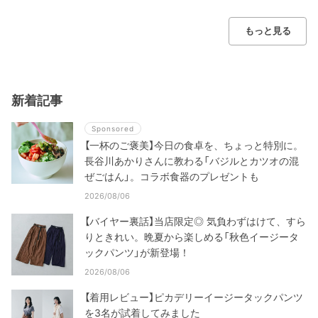
もっと見る
新着記事
Sponsored
【一杯のご褒美】今日の食卓を、ちょっと特別に。
長谷川あかりさんに教わる「バジルとカツオの混
ぜごはん」。コラボ食器のプレゼントも
2026/08/06
【バイヤー裏話】当店限定◎ 気負わずはけて、すら
りときれい。晩夏から楽しめる「秋色イージータ
ックパンツ」が新登場！
2026/08/06
【着用レビュー】ピカデリーイージータックパンツ
を3名が試着してみました