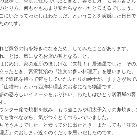
意味で、東京に住んでいたときと、暮らし方、近隣の皆さん
のとり方、何もかもあまり変わらなかったと云えるでしょう。
にいたってわたしはわたしだ、ということを実感した日日で
たのです。
ど熊谷の街を好きになるため、してみたことがあります。
、とは、気になるお店の客となること。
じめは、家の近所の怪しげな（失礼！）居酒屋でした。その
立ったとき、宮沢賢治の『注文の多い料理店』を思いました。
で鉄砲を持って狩をしていたふたりの紳士が、すすきが原で
「山猫軒」という西洋料理店のお客になる物語です。
の恐ろしいイメージをふり払い、わたしはひとり居酒屋の客
す。
ンター席で焼酎を飲み、もつ煮こみや明太子入りの卵焼き、
司を食べながら、気がつくとくつろいでいました。
ちそうさまでした」と云って外に出たとき、またしても『注文
理店』のおしまい近くのくだりを思いだしたのです。