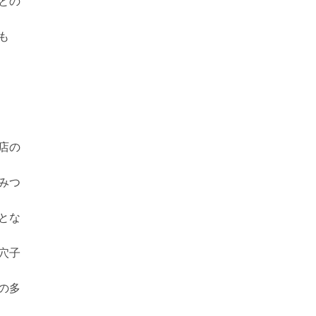
との
も
店の
みつ
とな
穴子
の多