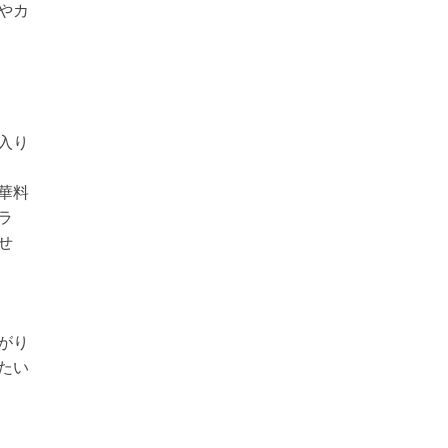
やカ
入り
華料
ラ
せ
がり
たい