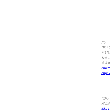
文／
195
年5
独自
書多
http:/
http
写真
岡山県
@kaz