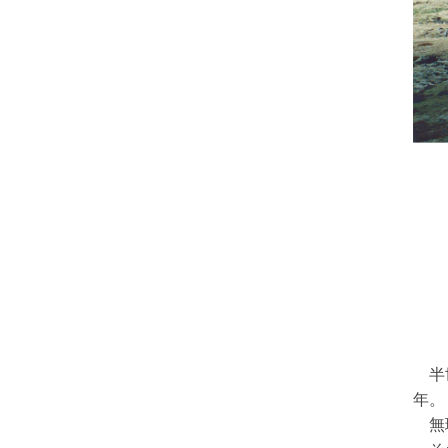
半世
年。
無理