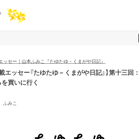
エッセー｜山本ふみこ『たゆたゆ - くまがや日記』
載エッセー『たゆたゆ – くまがや日記』】第十三回
ろを買いに行く
 ふみこ