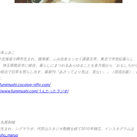
山本ふみこ
8年北海道小樽市生まれ。随筆家。ふみ虫舎エッセイ講座主宰。東京で半世紀暮らし、2
月、埼玉県熊谷市に移住。暮らしにまつわるあらゆることを多方面から「おもしろが
の視点で日常を照らし出す。最新刊『あさってより先は、見ない。』（清流出版）、
数。
/fumimushi.cocolog-nifty.com/
s://www.fumimushi.com/うんたったラジオ/
／丸尾和穂
生まれ。シグマラボ、代官山スタジオ勤務を経て2010年独立。インスタグラムは
uho_maruo