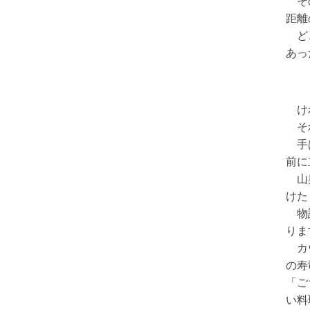
その
距離
どこ
あっ
けれ
それ
手は
前に
山奥
けた
物語
りま
カウ
の寿
「ご
い料