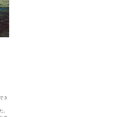
で３
た。