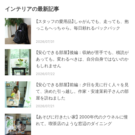
インテリアの最新記事
【スタッフの愛用品】しゃがんでも、走っても、抱
っこもへっちゃら。毎日頼れるバックパック
2026/07/31
【安心できる部屋】後編：収納が苦手でも、積読が
あっても。変わるべきは、自分自身ではないのか
もしれません
2026/07/22
【安心できる部屋】前編：夕日を見に行く人々を見
て、決めた引っ越し。作家・安達茉莉子さんの部
屋を訪ねました
2026/07/21
【あそびに行きたい家】 2000年代のクウネルに憧
れて。喫茶店のような窓辺のダイニング