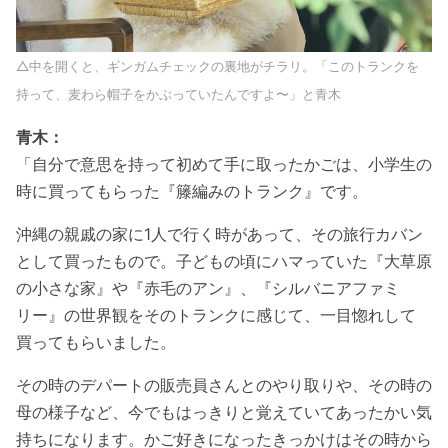
△中を開くと、ギンガムチェックの裏地がチラリ。「このトランクを
持って、麦わら帽子をかぶっていたんですよ〜」と青木
青木：
「自分で意思を持って初めて手に取ったかごは、小学生の
時に買ってもらった『籐編みのトランク』です。
沖縄の親戚の家に1人で行く時があって、その旅行カバン
として買ったもので。子どもの頃にハマっていた『大草原
の小さな家』や『赤毛のアン』、『シルバニアファミ
リー』の世界観をそのトランクに感じて、一目惚れして
買ってもらいました。
その時のデパートの販売員さんとのやり取りや、その時の
母の様子など、今でもはっきりと覚えていてあったかい気
持ちになります。かご好きになったきっかけはその時から