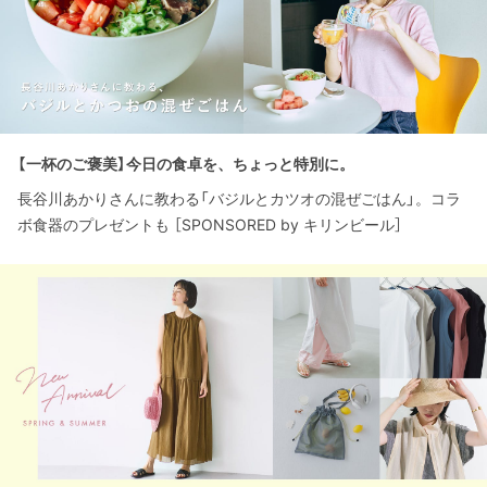
【一杯のご褒美】今日の食卓を、ちょっと特別に。
長谷川あかりさんに教わる「バジルとカツオの混ぜごはん」。コラ
ボ食器のプレゼントも ［SPONSORED by キリンビール］