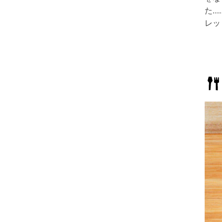
た…
レッ