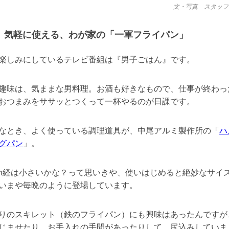
文・写真 スタッフ
気軽に使える、わが家の「一軍フライパン」
楽しみにしているテレビ番組は『男子ごはん』です。
趣味は、気ままな男料理。お酒も好きなもので、仕事が終わっ
おつまみをササッとつくって一杯やるのが日課です。
なとき、よく使っている調理道具が、中尾アルミ製作所の「
ハ
グパン
」。
cm経は小さいかな？って思いきや、使いはじめると絶妙なサイ
いまや毎晩のように登場しています。
りのスキレット（鉄のフライパン）にも興味はあったんですが
じませたり、お手入れの手間があったりして、尻込みしていま