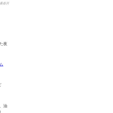
長谷川
た夜
ム
ズ
、油
し