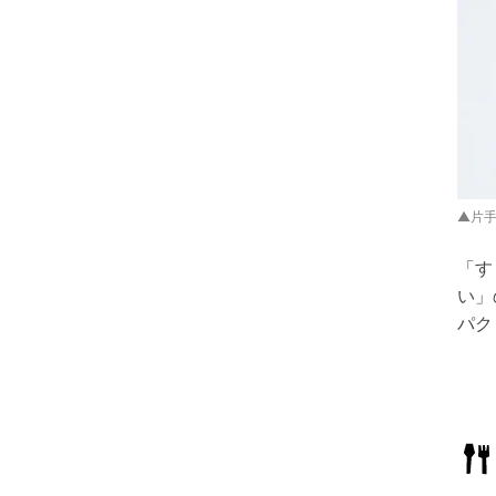
▲片
「す
い」
パク