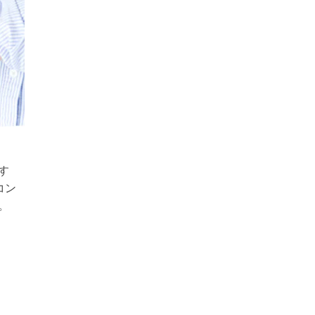
す
コン
。