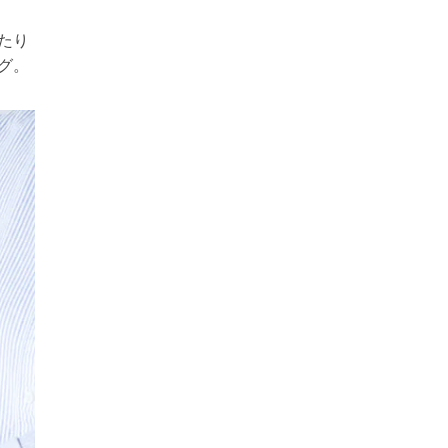
たり
グ。