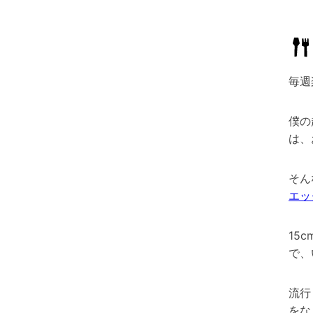
毎週
僕の
は、
そん
エッ
15
で、
流行
をな