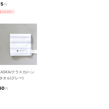
15
円
残りわずか
LASKA/クラスカ/ハン
タオル(グレー)
60
円