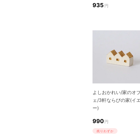
935
円
よしおかれい/家のオ
ェ/3軒ならびの家(イ
ー)
990
円
残りわずか