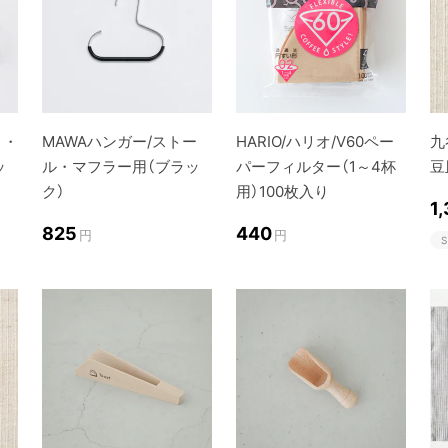
ト・
MAWAハンガー/ストー
HARIO/ハリオ/V60ペー
九
ッ
ル・マフラー用（ブラッ
パーフィルター（1～4杯
豆
ク）
用）100枚入り
1
825
440
円
円
S