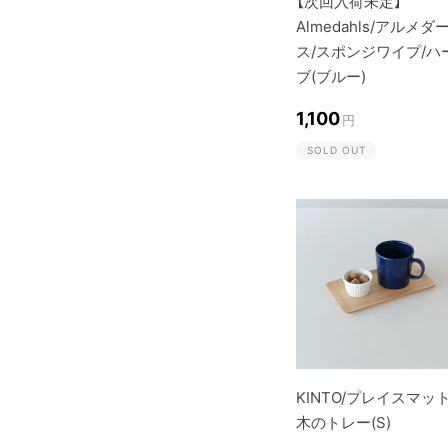
【次回入荷未定】
Almedahls/アルメダ
ス/スポンジワイプ/ハ
ブ(ブルー)
1,100
円
SOLD OUT
KINTO/プレイスマット
木のトレー(S)