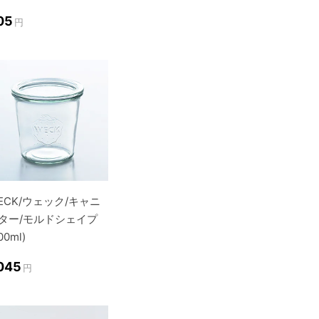
05
円
ECK/ウェック/キャニ
ター/モルドシェイプ
00ml)
,045
円