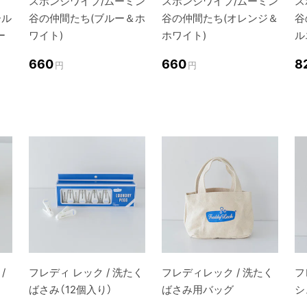
スポンジワイプ/ムーミン
スポンジワイプ/ムーミン
ス
ール
谷の仲間たち(ブルー＆ホ
谷の仲間たち(オレンジ＆
谷
ー
ワイト)
ホワイト)
ル
660
660
8
円
円
/
フレディ レック / 洗たく
フレディレック / 洗たく
フ
ばさみ（12個入り）
ばさみ用バッグ
シ