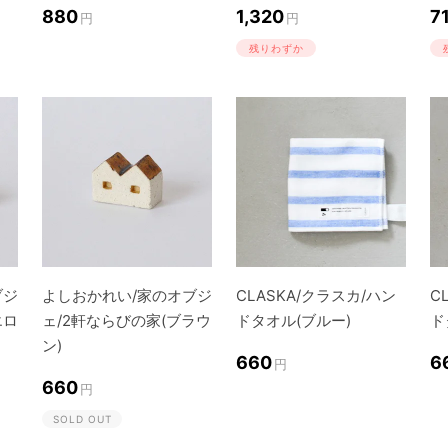
880
1,320
7
円
円
残りわずか
ブジ
よしおかれい/家のオブジ
CLASKA/クラスカ/ハン
C
エロ
ェ/2軒ならびの家(ブラウ
ドタオル(ブルー)
ド
ン)
660
6
円
660
円
SOLD OUT