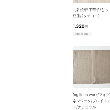
九谷焼/日下華子/もっ
豆皿/（タテヨコ）
1,320
円
SOLD OUT
fog linen work/フォ
ネンワーク/プレイス
ト/ナチュラル