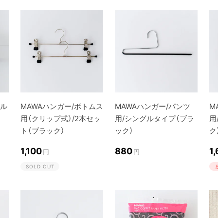
ール
MAWAハンガー/ボトムス
MAWAハンガー/パンツ
M
用（クリップ式）/2本セッ
用/シングルタイプ（ブラ
用
ト（ブラック）
ック）
ク
1,100
880
1
円
円
SOLD OUT