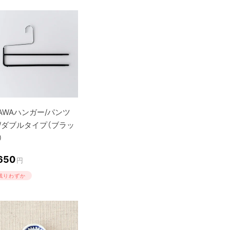
AWAハンガー/パンツ
/ダブルタイプ（ブラッ
）
,650
円
残りわずか