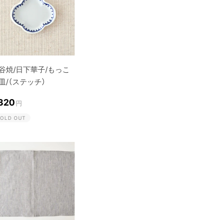
谷焼/日下華子/もっこ
皿/（ステッチ）
,320
円
OLD OUT