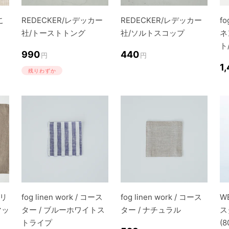
こ
REDECKER/レデッカー
REDECKER/レデッカー
fo
社/トーストトング
社/ソルトスコップ
ネ
ト
990
440
円
円
1
残りわずか
グリ
fog linen work / コース
fog linen work / コース
W
マッ
ター / ブルーホワイトス
ター / ナチュラル
ス
トライプ
(8