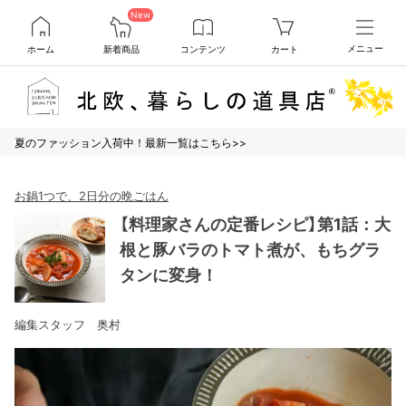
New
ホーム
新着商品
コンテンツ
カート
メニュー
夏のファッション入荷中！最新一覧はこちら>>
お鍋1つで、2日分の晩ごはん
【料理家さんの定番レシピ】第1話：大
根と豚バラのトマト煮が、もちグラ
タンに変身！
編集スタッフ 奥村