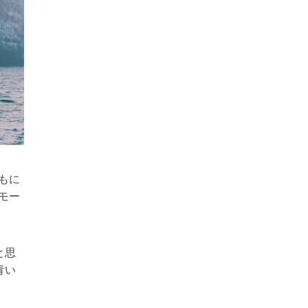
もに
モー
と思
青い