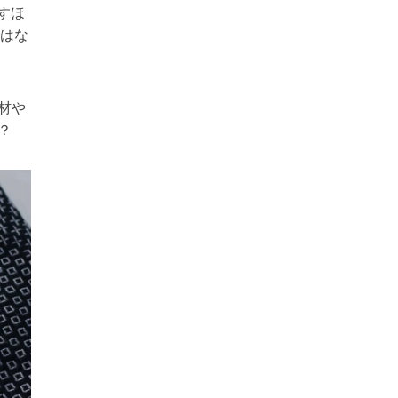
すほ
ではな
材や
？