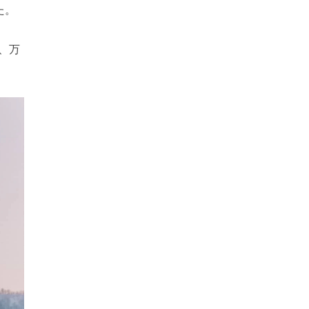
た。
、万