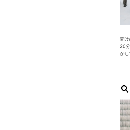
聞け
20
がし