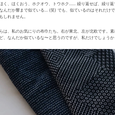
ほく、ほくおう、ホクオウ、トウホク…… 繰り返せば、繰り返
なんだか響まで似ている… (笑) でも、似ているのはそれだけ
もしれません。
らは、私のお気にりの布巾たち。右が東北、左が北欧です。素
ど、なんだか似ているな〜と思うのですが、私だけでしょうか