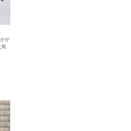
たかが
た気