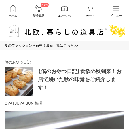
New
ホーム
新着商品
コンテンツ
カート
メニュー
夏のファッション入荷中！最新一覧はこちら>>
僕のおやつ日記
【僕のおやつ日記】食欲の秋到来！お
店で焼いた秋の味覚をご紹介しま
す！
OYATSUYA SUN 梅澤