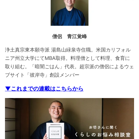
僧侶 青江覚峰
浄土真宗東本願寺派 湯島山緑泉寺住職。米国カリフォル
ニア州立大学にてMBA取得。料理僧として料理、食育に
取り組む。「暗闇ごはん」代表。超宗派の僧侶によるウェ
ブサイト「彼岸寺」創設メンバー
▼これまでの連載はこちらから