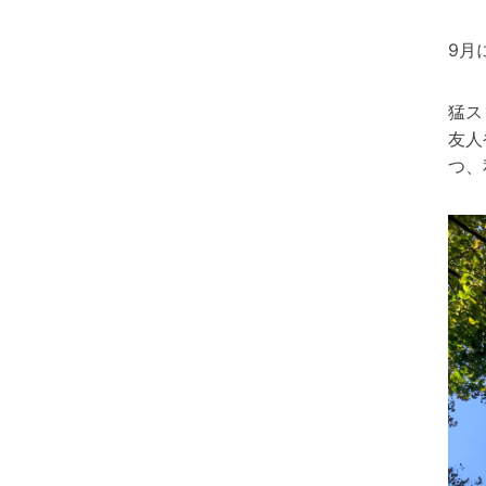
9月
猛ス
友人
つ、