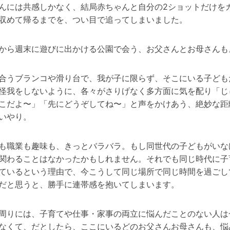
んには共感しかなく、結局赤ちゃんと自分の
2
ショットだけを
収めて帰るまでを、つい目で追ってしまいました。
から週末に遊びに出かける公園で会う、お父さんとお母さんも
合うブランコや滑り台で、我が子に限らず、そこにいる子ども
怪我をしないように、各々がさりげなく多方面に気を配り「じ
こだよ〜」「先にどうぞしてね〜」と声をかけあう、絶妙な距
いやり。
も職業も趣味も、きっとバラバラ。もし同世代の子どもがいな
関わることはなかったかもしれません。それでも同じ時代に子
ているという理由で、今こうして同じ場所で同じ時間を過ごし
だと思うと、勝手に連帯感を抱いてしまいます。
周りには、子育てや仕事・家事の両立に悩んだことのない人は
なくて、だとしたら、ここにいるどのお父さんお母さんも、悩