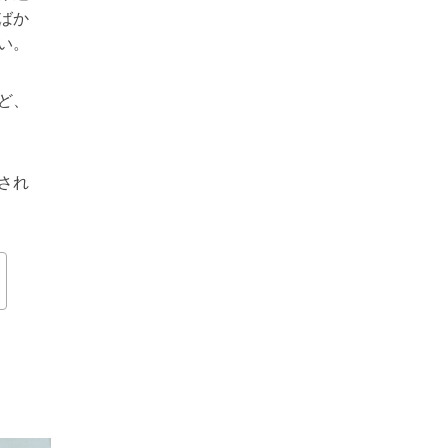
ばか
い。
ど、
され