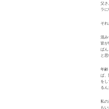
父さ
ラに
それ
混み
皆が
ばん
と思
年齢
ば、
をし
るん
私の
もい