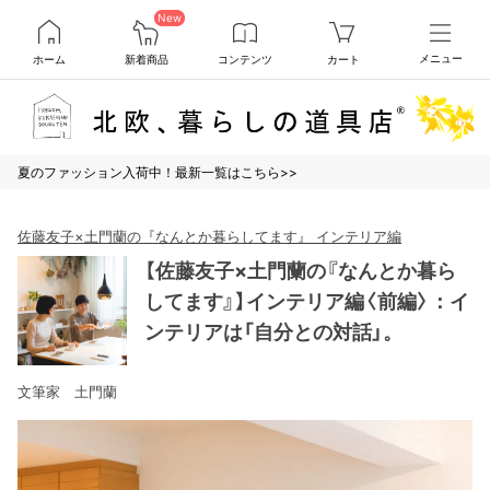
New
ホーム
新着商品
コンテンツ
カート
メニュー
夏のファッション入荷中！最新一覧はこちら>>
佐藤友子×土門蘭の『なんとか暮らしてます』 インテリア編
【佐藤友子×土門蘭の『なんとか暮ら
してます』】インテリア編〈前編〉：イ
ンテリアは「自分との対話」。
文筆家 土門蘭