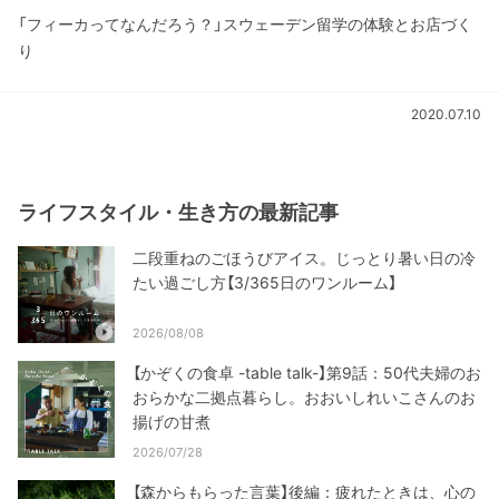
「フィーカってなんだろう？」スウェーデン留学の体験とお店づく
り
2020.07.10
ライフスタイル・生き方の最新記事
二段重ねのごほうびアイス。じっとり暑い日の冷
たい過ごし方【3/365日のワンルーム】
2026/08/08
【かぞくの食卓 -table talk-】第9話：50代夫婦のお
おらかな二拠点暮らし。おおいしれいこさんのお
揚げの甘煮
2026/07/28
【森からもらった言葉】後編：疲れたときは、心の