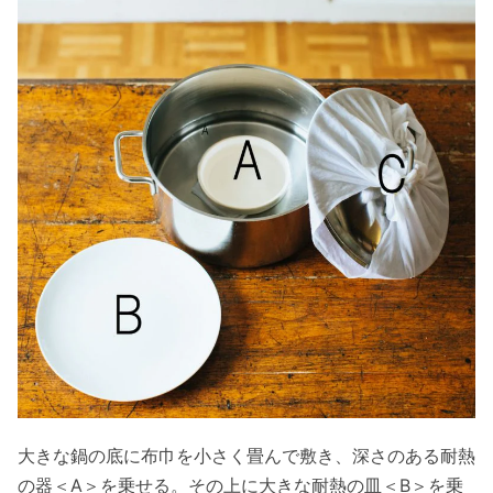
大きな鍋の底に布巾を小さく畳んで敷き、深さのある耐熱
の器＜A＞を乗せる。その上に大きな耐熱の皿＜B＞を乗