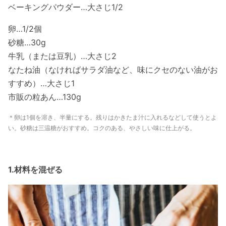
ベーキングパウダー…大さじ1/2
卵…1/2個
砂糖…30g
牛乳（または豆乳）…大さじ2
なたね油（なければサラダ油など、味にクセのない油がお
すすめ）…大さじ1
市販の粒あん…130g
＊卵は1個を溶き、半量にする。残りはかきたま汁に入れるなどして使うとよ
い。砂糖は三温糖がおすすめ。コクのある、やさしい味に仕上がる。
1.材料を混ぜる