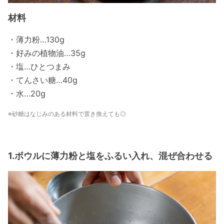
材料
・薄力粉…130g
・好みの植物油…35g
・塩…ひとつまみ
・てんさい糖…40g
・水…20g
※砂糖はなじみのある材料で置き換えても◎
1.ボウルに薄力粉と塩をふるい入れ、混ぜ合わせる