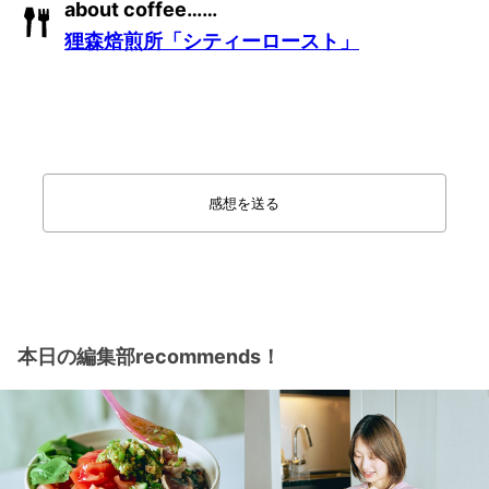
about coffee……
狸森焙煎所「シティーロースト」
感想を送る
本日の編集部recommends！