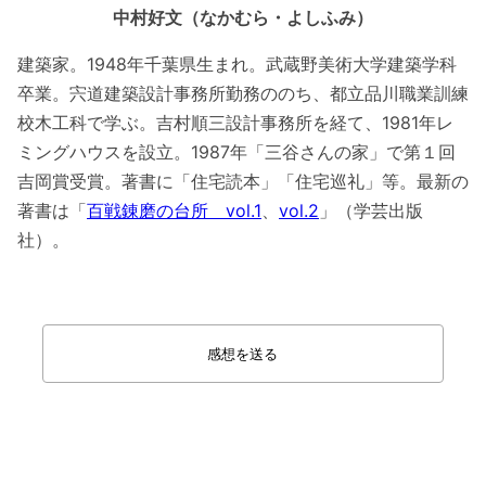
中村好文（なかむら・よしふみ）
建築家。1948年千葉県生まれ。武蔵野美術大学建築学科
卒業。宍道建築設計事務所勤務ののち、都立品川職業訓練
校木工科で学ぶ。吉村順三設計事務所を経て、1981年レ
ミングハウスを設立。1987年「三谷さんの家」で第１回
吉岡賞受賞。著書に「住宅読本」「住宅巡礼」等。最新の
著書は「
百戦錬磨の台所 vol.1
、
vol.2
」（学芸出版
社）。
感想を送る