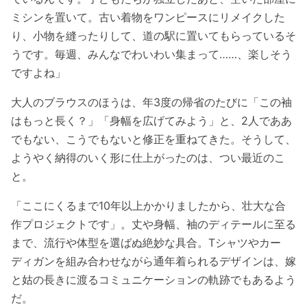
ミシンを置いて。古い着物をワンピースにリメイクした
り、小物を縫ったりして、道の駅に置いてもらっているそ
うです。毎週、みんなでわいわい集まって……、楽しそう
ですよね」
大人のブラウスのほうは、年3度の帰省のたびに「この袖
はもっと長く？」「身幅を広げてみよう」と、2人でああ
でもない、こうでもないと修正を重ねてきた。そうして、
ようやく納得のいく形に仕上がったのは、つい最近のこ
と。
「ここにくるまで10年以上かかりましたから、壮大な合
作プロジェクトです」。丈や身幅、袖のディテールに至る
まで、流行や体型を選ばぬ絶妙な具合。Tシャツやカー
ディガンを組み合わせながら通年着られるデザインは、嫁
と姑の長きに渡るコミュニケーションの軌跡でもあるよう
だ。