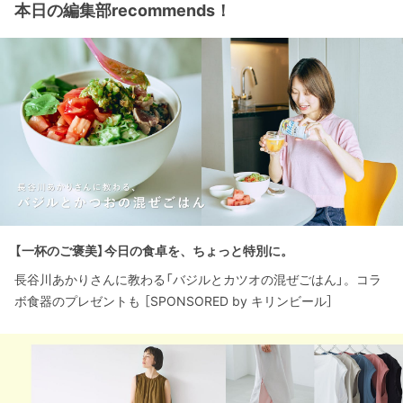
本日の編集部recommends！
【一杯のご褒美】今日の食卓を、ちょっと特別に。
長谷川あかりさんに教わる「バジルとカツオの混ぜごはん」。コラ
ボ食器のプレゼントも ［SPONSORED by キリンビール］