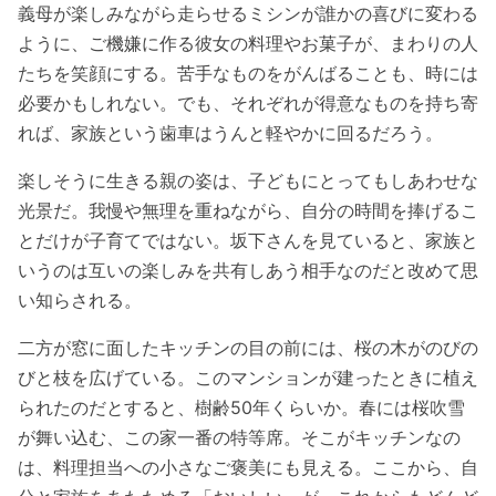
義母が楽しみながら走らせるミシンが誰かの喜びに変わる
ように、ご機嫌に作る彼女の料理やお菓子が、まわりの人
たちを笑顔にする。苦手なものをがんばることも、時には
必要かもしれない。でも、それぞれが得意なものを持ち寄
れば、家族という歯車はうんと軽やかに回るだろう。
楽しそうに生きる親の姿は、子どもにとってもしあわせな
光景だ。我慢や無理を重ねながら、自分の時間を捧げるこ
とだけが子育てではない。坂下さんを見ていると、家族と
いうのは互いの楽しみを共有しあう相手なのだと改めて思
い知らされる。
二方が窓に面したキッチンの目の前には、桜の木がのびの
びと枝を広げている。このマンションが建ったときに植え
られたのだとすると、樹齢50年くらいか。春には桜吹雪
が舞い込む、この家一番の特等席。そこがキッチンなの
は、料理担当への小さなご褒美にも見える。ここから、自