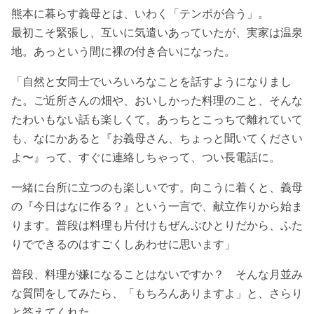
熊本に暮らす義母とは、いわく「テンポが合う」。
最初こそ緊張し、互いに気遣いあっていたが、実家は温泉
地。あっという間に裸の付き合いになった。
「自然と女同士でいろいろなことを話すようになりまし
た。ご近所さんの畑や、おいしかった料理のこと、そんな
たわいもない話も楽しくて。あっちとこっちで離れていて
も、なにかあると『お義母さん、ちょっと聞いてください
よ〜』って、すぐに連絡しちゃって、つい長電話に。
一緒に台所に立つのも楽しいです。向こうに着くと、義母
の『今日はなに作る？』という一言で、献立作りから始ま
ります。普段は料理も片付けもぜんぶひとりだから、ふた
りでできるのはすごくしあわせに思います」
普段、料理が嫌になることはないですか？ そんな月並み
な質問をしてみたら、「もちろんありますよ」と、さらり
と答えてくれた。