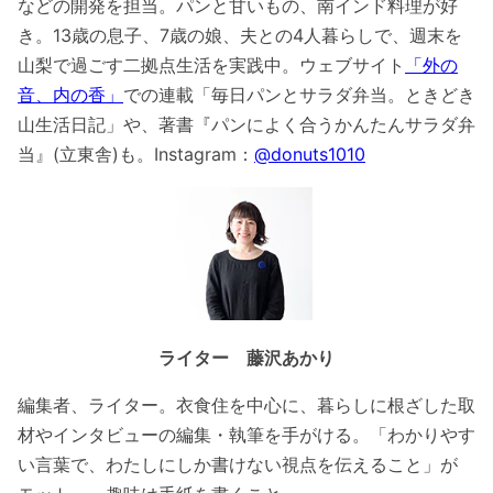
などの開発を担当。パンと甘いもの、南インド料理が好
き。13歳の息子、7歳の娘、夫との4人暮らしで、週末を
山梨で過ごす二拠点生活を実践中。ウェブサイト
「外の
音、内の香」
での連載「毎日パンとサラダ弁当。ときどき
山生活日記」や、著書『パンによく合うかんたんサラダ弁
当』(立東舎)も。Instagram：
@
donuts1010
ライター 藤沢あかり
編集者、ライター。衣食住を中心に、暮らしに根ざした取
材やインタビューの編集・執筆を手がける。「わかりやす
い言葉で、わたしにしか書けない視点を伝えること」が