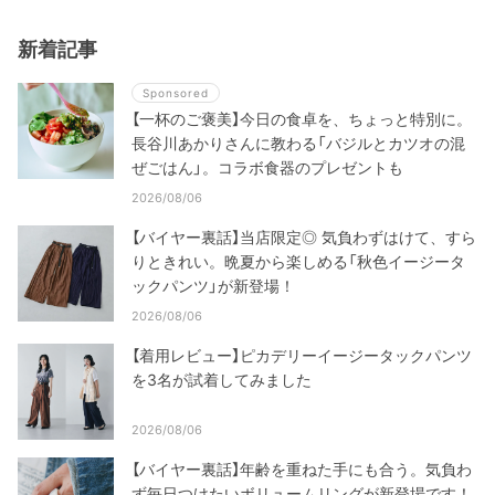
新着記事
Sponsored
【一杯のご褒美】今日の食卓を、ちょっと特別に。
長谷川あかりさんに教わる「バジルとカツオの混
ぜごはん」。コラボ食器のプレゼントも
2026/08/06
【バイヤー裏話】当店限定◎ 気負わずはけて、すら
りときれい。晩夏から楽しめる「秋色イージータ
ックパンツ」が新登場！
2026/08/06
【着用レビュー】ピカデリーイージータックパンツ
を3名が試着してみました
2026/08/06
【バイヤー裏話】年齢を重ねた手にも合う。気負わ
ず毎日つけたいボリュームリングが新登場です！