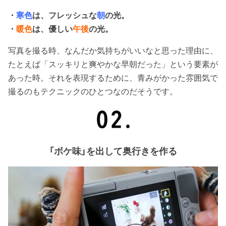
・
寒色
は、フレッシュな
朝
の光。
・
暖色
は、優しい
午後
の光。
写真を撮る時、なんだか気持ちがいいなと思った理由に、
たとえば「スッキリと爽やかな早朝だった」という要素が
あった時。それを表現するために、青みがかった雰囲気で
撮るのもテクニックのひとつなのだそうです。
「ボケ味」を出して奥行きを作る