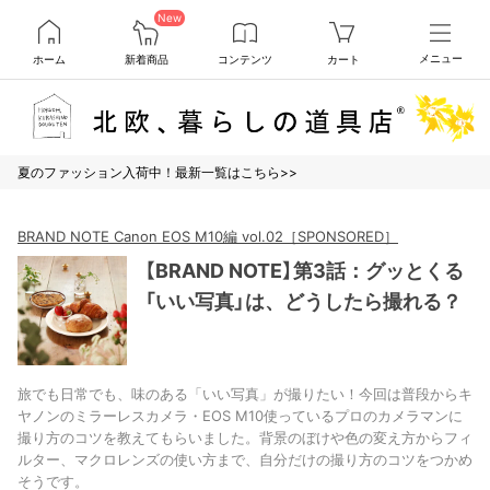
New
ホーム
新着商品
コンテンツ
カート
メニュー
夏のファッション入荷中！最新一覧はこちら>>
BRAND NOTE Canon EOS M10編 vol.02［SPONSORED］
【BRAND NOTE】第3話：グッとくる
「いい写真」は、どうしたら撮れる？
旅でも日常でも、味のある「いい写真」が撮りたい！今回は普段からキ
ヤノンのミラーレスカメラ・EOS M10使っているプロのカメラマンに
撮り方のコツを教えてもらいました。背景のぼけや色の変え方からフィ
ルター、マクロレンズの使い方まで、自分だけの撮り方のコツをつかめ
そうです。