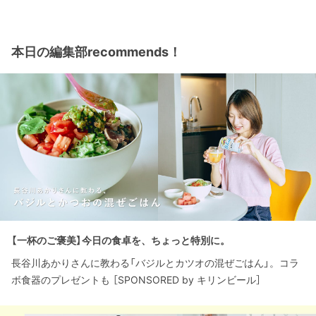
本日の編集部recommends！
【一杯のご褒美】今日の食卓を、ちょっと特別に。
長谷川あかりさんに教わる「バジルとカツオの混ぜごはん」。コラ
ボ食器のプレゼントも ［SPONSORED by キリンビール］