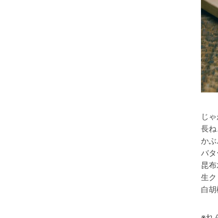
じゃ
長ね
かぶ
バタ
昆布
生ク
白胡
※れ