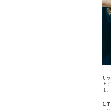
じゃ
上げ
ま、
知子
「ど