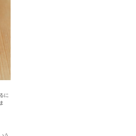
るに
ま
いう