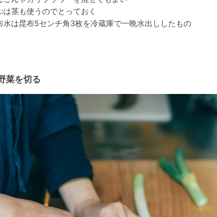
ぶは茎も使うのでとっておく
布水は昆布5センチ角3枚を冷蔵庫で一晩水出ししたもの
）野菜を切る