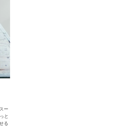
スー
っと
せる