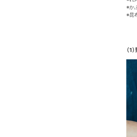
※か
※昆
（1