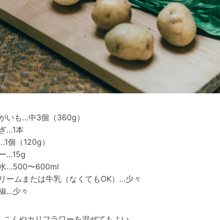
がいも…中3個（360g）
ぎ…1本
…1個（120g）
ー…15g
水…500〜600ml
リームまたは牛乳（なくてもOK）…少々
椒…少々
んこんやカリフラワーを混ぜてもよい