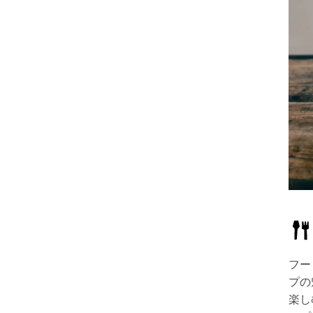
フー
プの
楽し