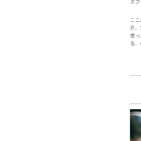
スプ
ここ
介。
使っ
る、