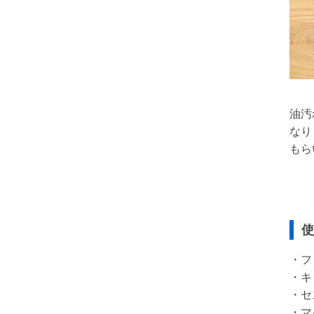
油汚
なり
もら
使
・フ
・キ
・セ
・マ