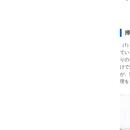
掃
（1
てい
りの
けで
が、
理を