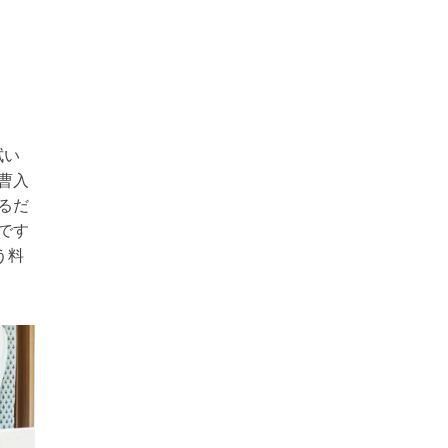
拭い
曹入
るだ
です
う料