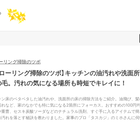
ーリング掃除のツボ
フローリング掃除のツボ】キッチンの油汚れや洗面所
の毛。汚れの気になる場所も時短でキレイに！
チン床のベタベタした油汚れや、洗面所の床の掃除方法をご紹介。油飛び、髪
濡れなど、家のなかでも特に気になる2箇所にフォーカス。おすすめの100円
や重曹、セスキ炭酸ソーダなどのナチュラル洗剤、すぐ手に入るアイテムで簡
の汚れを落とす秘訣を教わりました。家事のプロ「タスカジ」のミホさんに伺