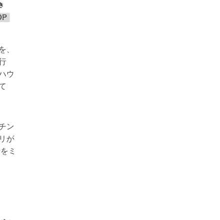
を、
行
ハウ
て
チン
リが
所をミ