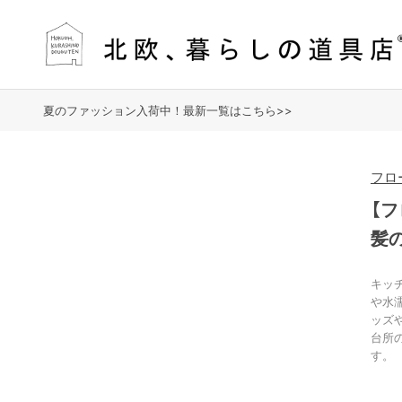
夏のファッション入荷中！最新一覧はこちら>>
フロ
【
髪
キッ
や水
ッズ
台所
す。