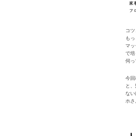
コツ
もっ
マッ
で培
伺っ
今回
と、
ない
ホさ