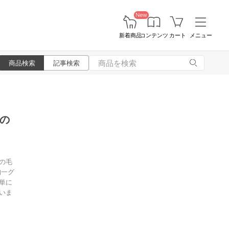
New
新着商品
コンテンツ
カート
メニュー
商品検索
記事検索
の
の毛
均一グ
単に
いま