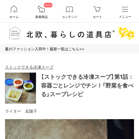
New
ホーム
新着商品
コンテンツ
カート
メニュー
夏のファッション入荷中！最新一覧はこちら>>
ストックできる冷凍スープ
【ストックできる冷凍スープ】第1話：
容器ごとレンジでチン！「野菜を食べ
る」スープレシピ
ライター 嶌陽子