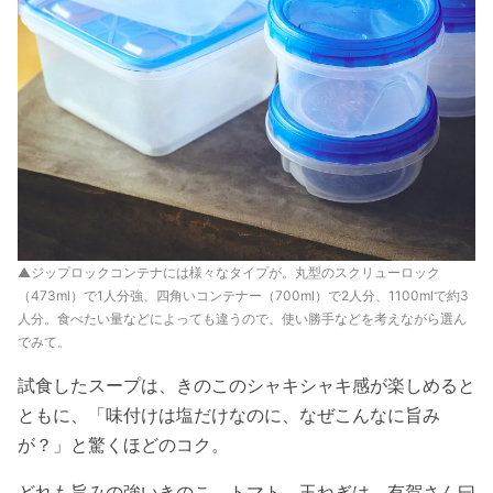
▲ジップロックコンテナには様々なタイプが。丸型のスクリューロック
（473ml）で1人分強、四角いコンテナー（700ml）で2人分、1100mlで約3
人分。食べたい量などによっても違うので、使い勝手などを考えながら選ん
でみて。
試食したスープは、きのこのシャキシャキ感が楽しめると
ともに、「味付けは塩だけなのに、なぜこんなに旨み
が？」と驚くほどのコク。
どれも旨みの強いきのこ、トマト、玉ねぎは、有賀さん曰