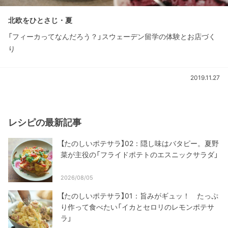
北欧をひとさじ・夏
「フィーカってなんだろう？」スウェーデン留学の体験とお店づく
り
2019.11.27
レシピの最新記事
【たのしいポテサラ】02：隠し味はバタピー。夏野
菜が主役の「フライドポテトのエスニックサラダ」
2026/08/05
【たのしいポテサラ】01：旨みがギュッ！ たっぷ
り作って食べたい「イカとセロリのレモンポテサ
ラ」