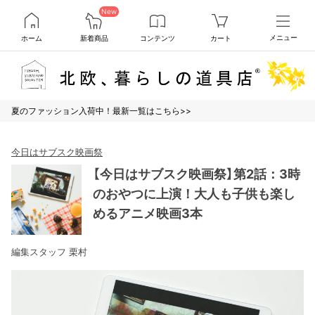
New
ホーム
新着商品
コンテンツ
カート
メニュー
夏のファッション入荷中！最新一覧はこちら>>
今日はサブスク映画祭
【今日はサブスク映画祭】第2話：3時
のおやつに上演！大人も子供も楽し
めるアニメ映画3本
編集スタッフ 栗村