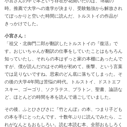
小宮さんの中で本という存在が花開いたのは、18歳の
時。推薦で大学への進学が決まり、受験勉強から解放され
てぽっかりと空いた時間に読んだ、トルストイの作品が
きっかけでした。
小宮さん：
「祖父・北御門二郎が翻訳したトルストイの『復活』で
す。おじいちゃんが翻訳の仕事をしていたことはもちろん
知っていたし、それらの本はずっと家の本棚にあったんで
すが、僕が読んだのはその時が初めて。衝撃、という言葉
では足りないですね。思索のどん底に落ちてしまった。そ
の後の大学4年間は苦悩の時代。トルストイ、ドストエフ
スキー、ゴーゴリ、ソクラテス、プラトン、聖書、論語な
ど、ほとんどの時間を本を読んで過ごしていました。
その後、ふとひさびさに『竹とんぼ』の本、つまり子ども
の本を手にとったんです。十数年ぶりに読んでみたら、こ
れがなんともおもしろい。読む本読む本、全部おもしろく