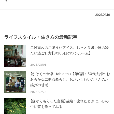
り
2021.01.19
ライフスタイル・生き方の最新記事
二段重ねのごほうびアイス。じっとり暑い日の冷
たい過ごし方【3/365日のワンルーム】
2026/08/08
【かぞくの食卓 -table talk-】第9話：50代夫婦のお
おらかな二拠点暮らし。おおいしれいこさんのお
揚げの甘煮
2026/07/28
【森からもらった言葉】後編：疲れたときは、心の
中に森を作ってみる