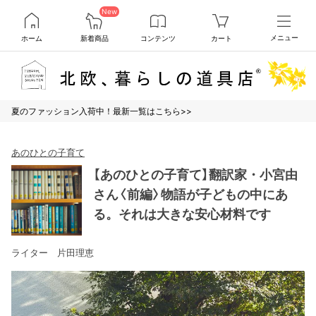
New
ホーム
新着商品
コンテンツ
カート
メニュー
夏のファッション入荷中！最新一覧はこちら>>
あのひとの子育て
【あのひとの子育て】翻訳家・小宮由
さん〈前編〉物語が子どもの中にあ
る。それは大きな安心材料です
ライター 片田理恵