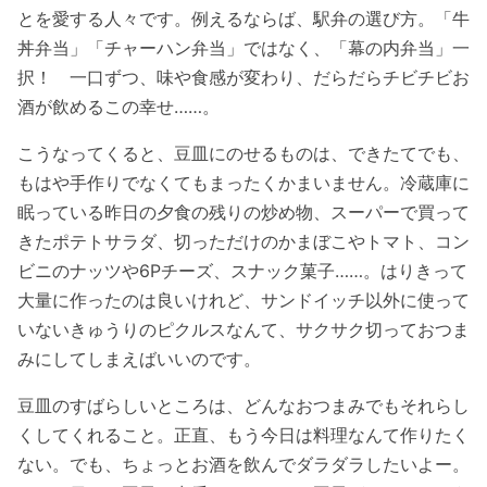
とを愛する人々です。例えるならば、駅弁の選び方。「牛
丼弁当」「チャーハン弁当」ではなく、「幕の内弁当」一
択！ 一口ずつ、味や食感が変わり、だらだらチビチビお
酒が飲めるこの幸せ……。
こうなってくると、豆皿にのせるものは、できたてでも、
もはや手作りでなくてもまったくかまいません。冷蔵庫に
眠っている昨日の夕食の残りの炒め物、スーパーで買って
きたポテトサラダ、切っただけのかまぼこやトマト、コン
ビニのナッツや6Pチーズ、スナック菓子……。はりきって
大量に作ったのは良いけれど、サンドイッチ以外に使って
いないきゅうりのピクルスなんて、サクサク切っておつま
みにしてしまえばいいのです。
豆皿のすばらしいところは、どんなおつまみでもそれらし
くしてくれること。正直、もう今日は料理なんて作りたく
ない。でも、ちょっとお酒を飲んでダラダラしたいよー。