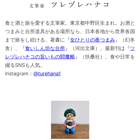
食と酒と旅を愛する文筆家。東京都中野区生まれ。お酒と
つまみと台所道具がある場所なら、日本各地から世界各国
まで旅をし続ける。著書に『
女ひとりの夜つまみ
』（幻冬
舎）、『
食いしん坊な台所
』（河出文庫）。最新刊は『
ツ
レヅレハナコの旨いもの閻魔帳
』（扶桑社）。食や日常を
綴るSNSも人気。
Instagram：
@turehana1