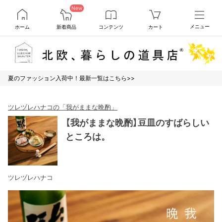
New
ホーム
新着商品
コンテンツ
カート
メニュー
夏のファッション入荷中！最新一覧はこちら>>
ツレヅレハナコの「我がままな晩酌」
【我がままな晩酌】豆皿のすばらしい
ところは。
ツレヅレハナコ