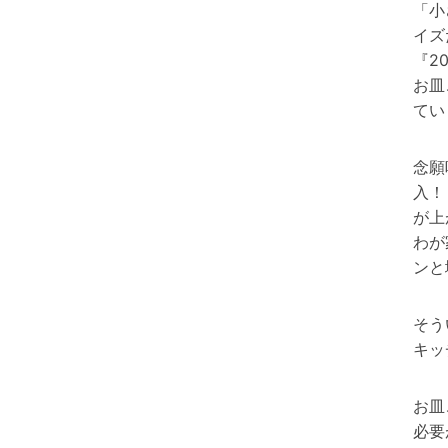
「小
イズ
『2
お皿
てい
念願
入
が上
わが
ンと
そう
キッ
お皿
必要