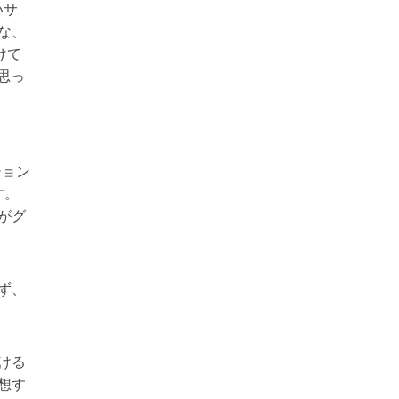
いサ
な、
けて
思っ
ション
す。
がグ
ず、
ける
想す