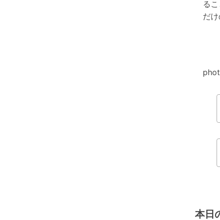
るこ
だけ
ph
本日の