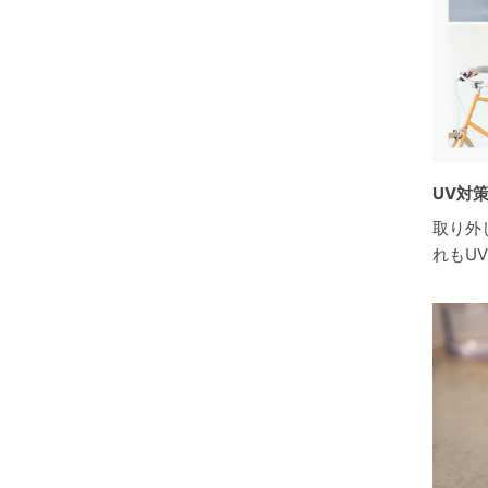
UV対
取り外
れもU