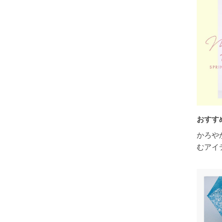
おすす
かろや
むアイ