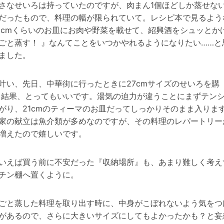
さなせいろは持っていたのですが、肉まん1個ほどしか蒸せな
だったもので、
料理の幅が限られていて。
レシピ本で見るよう
0cmくらいのお皿にお肉や野菜を載せて、紹興酒をシュッとか
ごと蒸す！ 』なんてことをいつかやれるようになりたい……と
ました。
叶い、先日、中華街に行ったときに27cmサイズのせいろを購
！
結果、とってもいいです。湯気の迫力が違うことにまずテン
がり、21cmのティーマのお皿だってしっかりそのまま入りま
家の献立は魚介類が多めなのですが、その料理のレパートリー
増えたので嬉しいです。
いえば買う前に不安だった『収納場所』も、あまり難しく考え
チン棚へ置くように。
ごと蒸した料理を取り出す時に、中身がこぼれないよう気をつ
があるので、さらに大きいサイズにしてもよかったかも？と妄