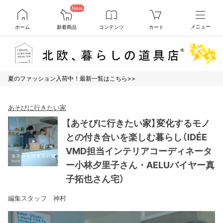
New
ホーム
新着商品
コンテンツ
カート
メニュー
夏のファッション入荷中！最新一覧はこちら>>
あそびに行きたい家
【あそびに行きたい家】変化するモノ
との付き合いを楽しむ暮らし（IDÉE
VMD担当インテリアコーディネータ
ー小林夕里子さん・AELUバイヤー真
子拓也さん宅）
編集スタッフ 神村