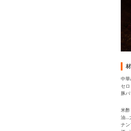
材
中華
セロ
豚バ
米酢
油…
ナン