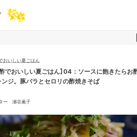
でおいしい夏ごはん
お酢でおいしい夏ごはん】04：ソースに飽きたらお
レンジ。豚バラとセロリの酢焼きそば
ター 瀬谷薫子