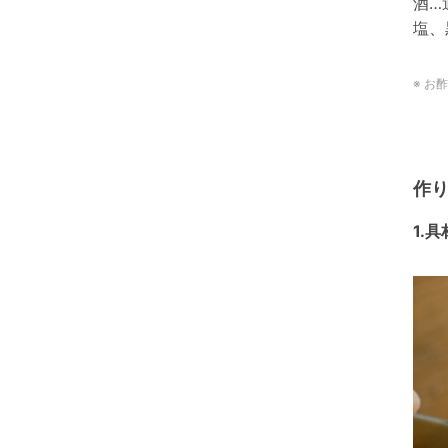
酒…
塩、
※ お
作
1.