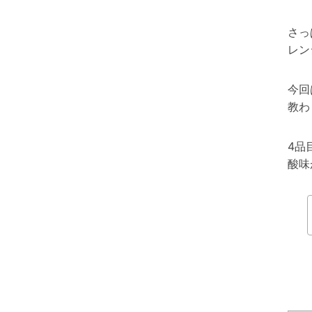
さっ
レン
今回
教わ
4品
酸味