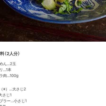
料（2人分）
めん…2玉
リ…1本
ラ肉…100g
（※）…大さじ2
大さじ1
プラー…小さじ1