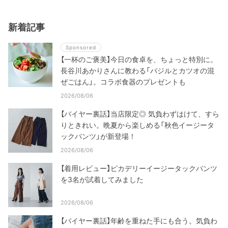
新着記事
Sponsored
【一杯のご褒美】今日の食卓を、ちょっと特別に。
長谷川あかりさんに教わる「バジルとカツオの混
ぜごはん」。コラボ食器のプレゼントも
2026/08/06
【バイヤー裏話】当店限定◎ 気負わずはけて、すら
りときれい。晩夏から楽しめる「秋色イージータ
ックパンツ」が新登場！
2026/08/06
【着用レビュー】ピカデリーイージータックパンツ
を3名が試着してみました
2026/08/06
【バイヤー裏話】年齢を重ねた手にも合う。気負わ