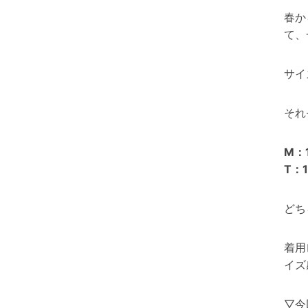
春か
て、
サイ
それ
M：
T：
どち
着用
イズ
▽今