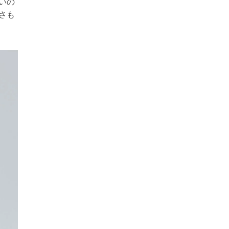
いの
さも