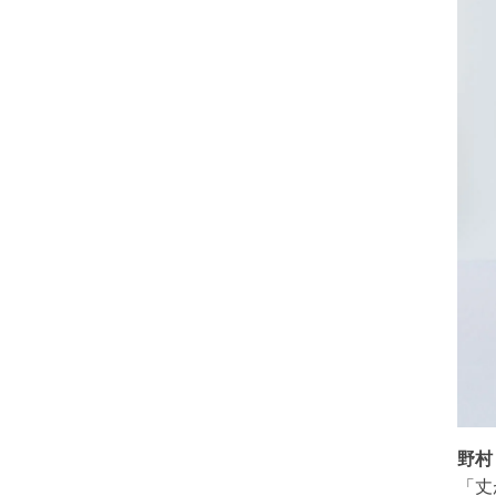
野村
「丈