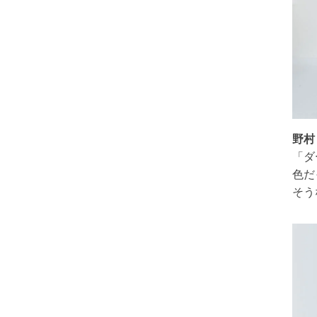
野村
「ダ
色だ
そう