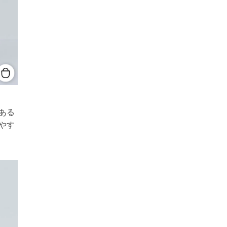
ある
やす