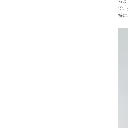
らよ
で、
特に