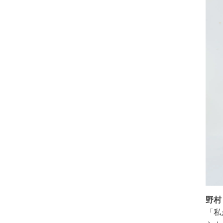
野村
「私