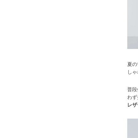
夏の
しゃ
普段
わず
レザ