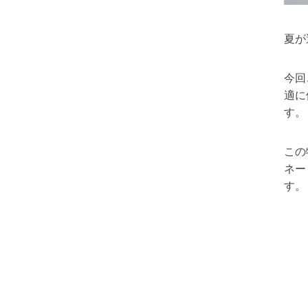
夏が
今回
適に
す。
この
ネー
す。