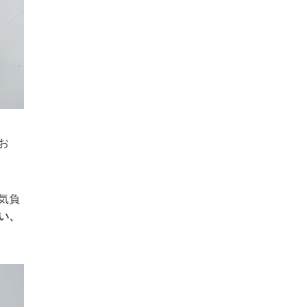
お
気負
い、