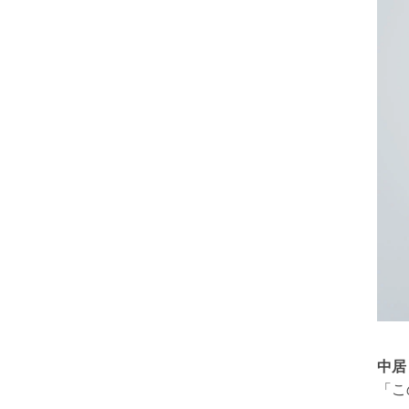
中居
「こ