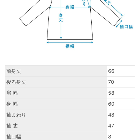
前身丈
66
後ろ身丈
70
肩 幅
58
身 幅
60
袖まわり
48
袖 丈
47
袖口幅
8