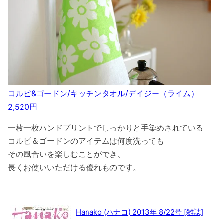
コルピ&ゴードン/キッチンタオル/デイジー（ライム）
2,520円
一枚一枚ハンドプリントでしっかりと手染めされている
コルピ＆ゴードンのアイテムは何度洗っても
その風合いを楽しむことができ、
長くお使いいただける優れものです。
Hanako (ハナコ) 2013年 8/22号 [雑誌]