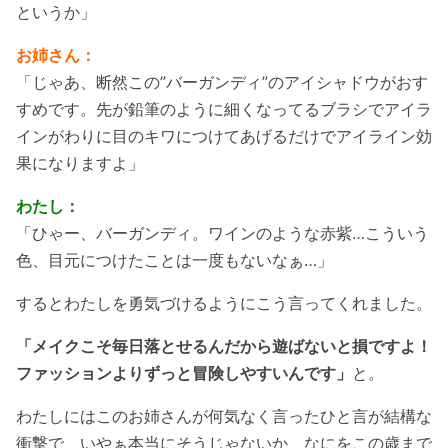
というか」
お姉さん：
「じゃあ、断然この”バーガンディ”のアイシャドウがおす
すめです。先が鉛筆のように細くなってるブラシでアイラ
インがわりに目のキワにつけてあげるだけでアイライン効
果になりますよ」
わたし：
「ひゃー、バーガンディ。ワインのような赤紫…こういう
色、目元につけたことは一度もないなぁ…」
するとわたしを勇気づけるようにこう言ってくれました。
「メイクこそ毎日落とせるんだから遊ばないと損ですよ！
ファッションよりずっと冒険しやすいんです」
と。
わたしにはこのお姉さんが何気なく言ったひと言が結構な
衝撃で、いやぁ本当にそうじゃないか、なにをこの歳まで