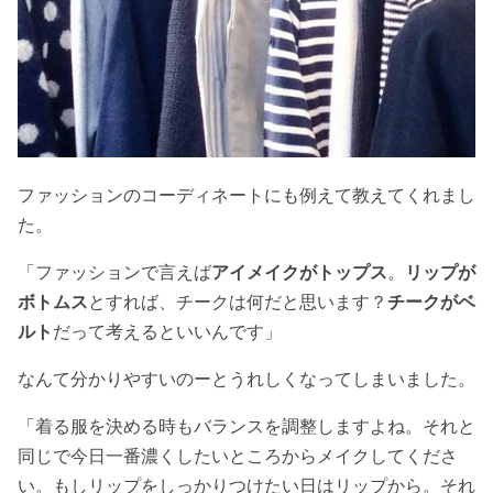
ファッションのコーディネートにも例えて教えてくれまし
た。
「ファッションで言えば
アイメイクがトップス
。
リップが
ボトムス
とすれば、チークは何だと思います？
チークがベ
ルト
だって考えるといいんです」
なんて分かりやすいのーとうれしくなってしまいました。
「着る服を決める時もバランスを調整しますよね。それと
同じで今日一番濃くしたいところからメイクしてくださ
い。もしリップをしっかりつけたい日はリップから。それ