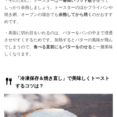
・そのために、トースターは
一番高いワット数
を使って
しっかり余熱しましょう。トースターのほかフライパンや
焼き網、オーブンの場合でも
余熱してから焼く
のがおすす
めです。
・表面に切れ目をいれるのは、バターをパンの中まで浸透
させやすくするためです。加熱するとバターの風味が飛ん
でしまうので、
食べる直前にもバターをのせる
と一層美味
しくなります。
「冷凍保存＆焼き直し」で美味しくトースト
するコツは？