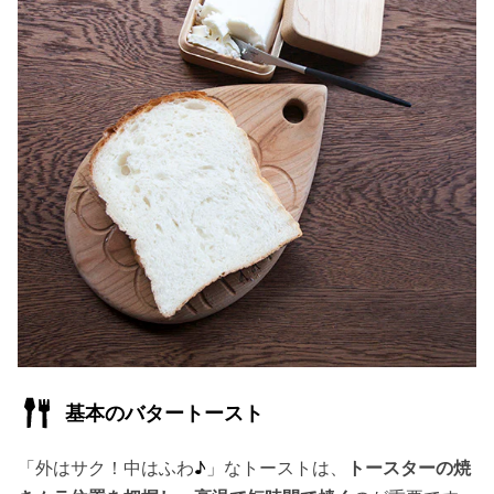
基本のバタートースト
「外はサク！中はふわ
♪
」なトーストは、
トースターの焼