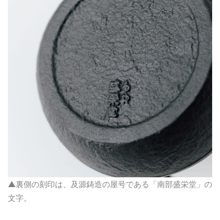
▲裏側の刻印は、及源鋳造の屋号である「南部盛栄堂」の
文字。